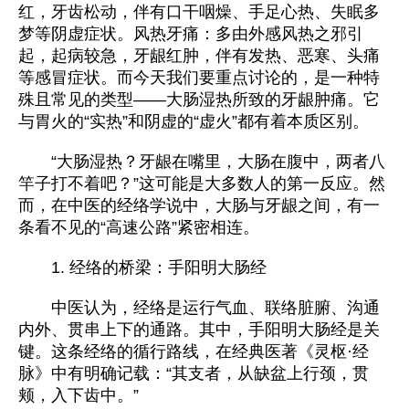
红，牙齿松动，伴有口干咽燥、手足心热、失眠多
梦等阴虚症状。风热牙痛：多由外感风热之邪引
起，起病较急，牙龈红肿，伴有发热、恶寒、头痛
等感冒症状。而今天我们要重点讨论的，是一种特
殊且常见的类型——大肠湿热所致的牙龈肿痛。它
与胃火的“实热”和阴虚的“虚火”都有着本质区别。
“大肠湿热？牙龈在嘴里，大肠在腹中，两者八
竿子打不着吧？”这可能是大多数人的第一反应。然
而，在中医的经络学说中，大肠与牙龈之间，有一
条看不见的“高速公路”紧密相连。
1. 经络的桥梁：手阳明大肠经
中医认为，经络是运行气血、联络脏腑、沟通
内外、贯串上下的通路。其中，手阳明大肠经是关
键。这条经络的循行路线，在经典医著《灵枢·经
脉》中有明确记载：“其支者，从缺盆上行颈，贯
颊，入下齿中。”