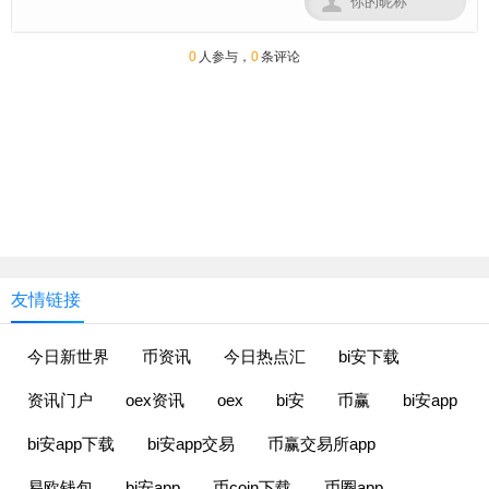

0
人参与，
0
条评论
友情链接
今日新世界
币资讯
今日热点汇
bi安下载
资讯门户
oex资讯
oex
bi安
币赢
bi安app
bi安app下载
bi安app交易
币赢交易所app
易欧钱包
bi安app
币coin下载
币圈app