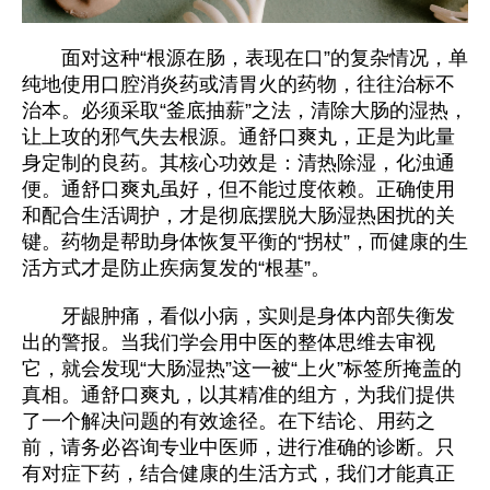
面对这种“根源在肠，表现在口”的复杂情况，单
纯地使用口腔消炎药或清胃火的药物，往往治标不
治本。必须采取“釜底抽薪”之法，清除大肠的湿热，
让上攻的邪气失去根源。通舒口爽丸，正是为此量
身定制的良药。其核心功效是：清热除湿，化浊通
便。通舒口爽丸虽好，但不能过度依赖。正确使用
和配合生活调护，才是彻底摆脱大肠湿热困扰的关
键。药物是帮助身体恢复平衡的“拐杖”，而健康的生
活方式才是防止疾病复发的“根基”。
牙龈肿痛，看似小病，实则是身体内部失衡发
出的警报。当我们学会用中医的整体思维去审视
它，就会发现“大肠湿热”这一被“上火”标签所掩盖的
真相。通舒口爽丸，以其精准的组方，为我们提供
了一个解决问题的有效途径。在下结论、用药之
前，请务必咨询专业中医师，进行准确的诊断。只
有对症下药，结合健康的生活方式，我们才能真正