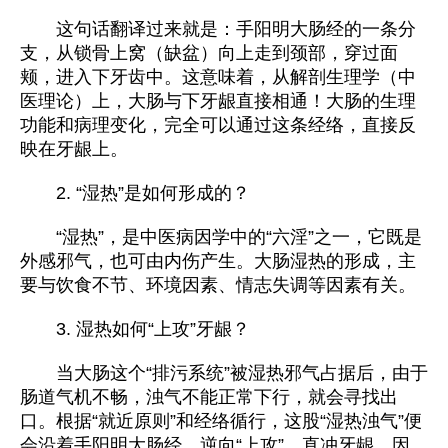
这句话翻译过来就是：手阳明大肠经的一条分
支，从锁骨上窝（缺盆）向上走到颈部，穿过面
颊，进入下牙齿中。这意味着，从解剖生理学（中
医理论）上，大肠与下牙龈直接相通！大肠的生理
功能和病理变化，完全可以通过这条经络，直接反
映在牙龈上。
2. “湿热”是如何形成的？
“湿热”，是中医病因学中的“六淫”之一，它既是
外感邪气，也可由内伤产生。大肠湿热的形成，主
要与饮食不节、环境因素、情志失调等因素有关。
3. 湿热如何“上攻”牙龈？
当大肠这个“排污系统”被湿热邪气占据后，由于
肠道气机不畅，浊气不能正常下行，就会寻找出
口。根据“就近原则”和经络循行，这股“湿热浊气”便
会沿着手阳明大肠经，逆向“上攻”，直冲牙龈。因