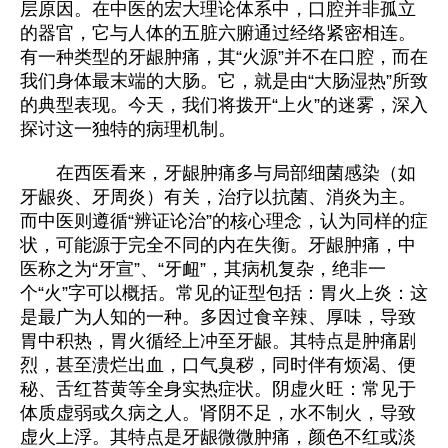
层原因。在中医的宏大理论体系中，口腔并非孤立
的器官，它与人体的五脏六腑通过经络紧密相连。
有一种类型的牙龈肿痛，其“火源”并不在口腔，而在
我们身体最末端的大肠。它，就是由“大肠湿热”所致
的典型表现。今天，我们将拨开“上火”的迷雾，深入
探讨这一独特的病理机制。
在西医看来，牙龈肿痛多与局部细菌感染（如
牙龈炎、牙周炎）有关，治疗以抗菌、消炎为主。
而中医则遵循“辨证论治”的核心理念，认为同样的症
状，可能源于完全不同的内在失衡。牙龈肿痛，中
医称之为“牙宣”、“牙衄”，其病机复杂，绝非一
个“火”字可以概括。常见的证型包括：胃火上炎：这
是最广为人知的一种。多因过食辛辣、厚味，导致
胃中积热，胃火循经上冲至牙龈。其特点是肿痛剧
烈，甚至溃烂出血，口气臭秽，同时伴有烦渴、便
秘、舌红苔黄等全身实热症状。阴虚火旺：常见于
体质虚弱或久病之人。肾阴不足，水不制火，导致
虚火上浮。其特点是牙龈微微肿痛，颜色不红或淡