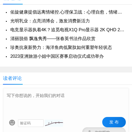
难日”。
佑旋健康提倡远离情绪控.心理保卫战：心理自愈，情绪自愈
光明乳业：点亮消博会，激发消费新活力
电竞显示器执着4K？追觅电视X1Q Pro显示器 2K QHD 240Hz原生高刷，教你避坑
清丽脱俗 飘逸隽秀——张春英书法作品欣赏
珍奥抗衰新势力：海洋鱼肉低聚肽如何重塑年轻状态
2023亚洲旅游小姐中国区赛事启动仪式成功举办
读者评论
发 布
