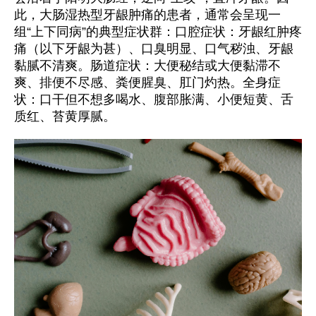
此，大肠湿热型牙龈肿痛的患者，通常会呈现一
组“上下同病”的典型症状群：口腔症状：牙龈红肿疼
痛（以下牙龈为甚）、口臭明显、口气秽浊、牙龈
黏腻不清爽。肠道症状：大便秘结或大便黏滞不
爽、排便不尽感、粪便腥臭、肛门灼热。全身症
状：口干但不想多喝水、腹部胀满、小便短黄、舌
质红、苔黄厚腻。