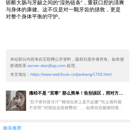
斩断大肠与牙龈之间的“湿热链条”，重获口腔的清爽
与身体的康健。这不仅是对一颗牙齿的拯救，更是
对整个身体平衡的守护。
本站部分内容来自互联网公开资料，版权归原作者所有。如有侵
权请联系
server-dwz@qq.com
处理。
本文地址：
https://www.web3coin.cn/jiankang/1793.html
痛经不是 “宫寒” 那么简单！告别误区，用对方法，摆脱痛经困扰！
下一篇
“肚子疼到冒冷汗”“蜷缩在床上直不起腰”“吃止痛药都
不管用”“经期连走路都费劲”……如果你也被痛经缠
上，就会懂这种 “每月一劫” 的绝望。有人因为痛经错
过重要考试，有人因为痛经不得不请假休息，更有人
从青春期疼到更年期，硬生生把 “生理期” 过成了 “受
相关推荐