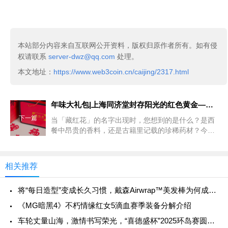
本站部分内容来自互联网公开资料，版权归原作者所有。如有侵
权请联系
server-dwz@qq.com
处理。
本文地址：
https://www.web3coin.cn/caijing/2317.html
年味大礼包|上海同济堂封存阳光的红色黄金——藏红花
下一篇
当「藏红花」的名字出现时，您想到的是什么？是西
餐中昂贵的香料，还是古籍里记载的珍稀药材？今
天，我们想为您介绍一种截然不同的相遇——上海同
济堂出品的藏红花。
相关推荐
将“每日造型”变成长久习惯，戴森Airwrap™美发棒为何成为最好的“美丽投资”？
《MG暗黑4》不朽情缘红女5滴血赛季装备分解介绍
车轮丈量山海，激情书写荣光，“喜德盛杯”2025环岛赛圆满落幕