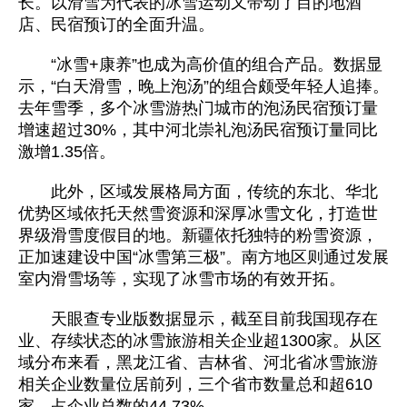
长。以滑雪为代表的冰雪运动又带动了目的地酒
店、民宿预订的全面升温。
“冰雪+康养”也成为高价值的组合产品。数据显
示，“白天滑雪，晚上泡汤”的组合颇受年轻人追捧。
去年雪季，多个冰雪游热门城市的泡汤民宿预订量
增速超过30%，其中河北崇礼泡汤民宿预订量同比
激增1.35倍。
此外，区域发展格局方面，传统的东北、华北
优势区域依托天然雪资源和深厚冰雪文化，打造世
界级滑雪度假目的地。新疆依托独特的粉雪资源，
正加速建设中国“冰雪第三极”。南方地区则通过发展
室内滑雪场等，实现了冰雪市场的有效开拓。
天眼查专业版数据显示，截至目前我国现存在
业、存续状态的冰雪旅游相关企业超1300家。从区
域分布来看，黑龙江省、吉林省、河北省冰雪旅游
相关企业数量位居前列，三个省市数量总和超610
家，占企业总数的44.73%。