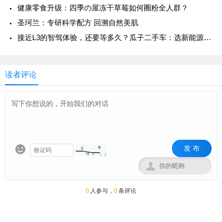
健康零食升级：四季の屋冻干草莓如何圈粉全人群？
圣珂兰：专研科学配方 回溯自然美肌
接近L3的智驾体验，还要等多久？瓜子二手车：选新能源二手车不用等
读者评论
发 布


0
人参与，
0
条评论