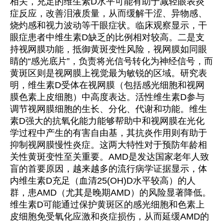
相关，充足的维生素D水平可能有助于减轻眼表炎
症反应，改善泪液质量，从而缓解干涩、异物感、
烧灼感和视力波动等干眼症状。临床观察显示，干
眼症患者中维生素D缺乏的比例相对较高。二是支
持视网膜功能，抵御黄斑变性风险，视网膜如同眼
睛的“感光底片”，负责将光信号转化为神经信号，而
黄斑区则是视网膜上视觉最为敏锐的区域。研究表
明，维生素D受体在视网膜（包括感光细胞和视网
膜色素上皮细胞）中高度表达。活性维生素D参与
调节视网膜细胞的生长、分化、代谢和功能。维生
素D强大的抗氧化能力能够帮助中和视网膜在光化
学过程中产生的有害自由基，其抗炎作用则有助于
抑制视网膜慢性炎症。这两大特性对于预防年龄相
关性黄斑变性至关重要。AMD是发达国家老年人致
盲的首要原因，越来越多的流行病学证据显示，体
内维生素D充足（血清25(OH)D水平较高）的人
群，患AMD（尤其是晚期AMD）的风险显著降低。
维生素D可能通过保护黄斑区的感光细胞和色素上
皮细胞免受氧化应激和炎症损伤，从而延缓AMD的