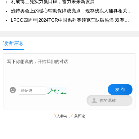
利成博士凭实力赢口碑，蓄力未来新发展
残特奥会上的暖心辅助保障成亮点，现存残疾人辅具相关企业超1.6万家
LPCC四周年|2024TCR中国系列赛领克车队破热浪 双赛夺冠
读者评论
发 布


0
人参与，
0
条评论