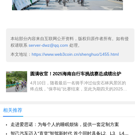
本站部分内容来自互联网公开资料，版权归原作者所有。如有侵
权请联系
server-dwz@qq.com
处理。
本文地址：
https://www.web3coin.cn/shenghuo/1455.html
圆满收官！2025海南自行车挑战赛总成绩出炉
下一篇
4月10日，随着最后一名骑手冲过仙安石林风景区的
终点线，“保亭站”比赛结束，至此为期四天的2025海
南自行车挑战赛画上圆满句号。作为"喜德盛杯"2025
第十六届环海南岛国际公路自行车赛的配套活动，本
次赛事吸引了众多大众骑行爱好者的热情参与。
相关推荐
走进爱思诺：为每个人的睡眠烦恼，提供一套定制方案
智己汽车迈入“直觉”智驾新时代 首个同时具备L2、L3、L4级智能驾驶量产能力的品牌