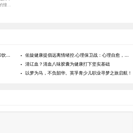
的憧憬
兰朵精
品牌体
性都能
魅力。
立冬后总觉得喉咙干、易感冒？做好呼吸道防护和饮食调理安稳过冬
佑旋健康提倡远离情绪控.心理保卫战：心理自愈，情绪自愈
清讧血？清血八味胶囊为健康打下坚实基础
以梦为马，不负韶华。英孚青少儿职业寻梦之旅启航！