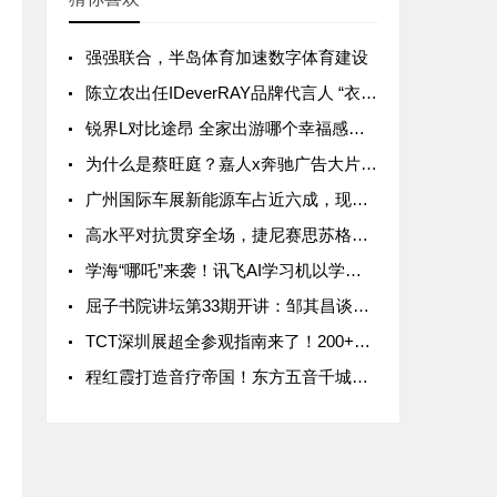
强强联合，半岛体育加速数字体育建设
陈立农出任IDeverRAY品牌代言人 “衣传情，爱随身”传递七夕新主张
锐界L对比途昂 全家出游哪个幸福感更强？
为什么是蔡旺庭？嘉人x奔驰广告大片背后的气质共鸣
广州国际车展新能源车占近六成，现存新能源汽车相关企业超164.2万家
高水平对抗贯穿全场，捷尼赛思苏格兰公开赛呈现巅峰对决
学海“哪吒”来袭！讯飞AI学习机以学练闭环助孩子逆袭斩题海
屈子书院讲坛第33期开讲：邹其昌谈工匠文化与美好生活
TCT深圳展超全参观指南来了！200+展商、50+同期活动，9月一起打开3D造物新势能！
程红霞打造音疗帝国！东方五音千城万店战略背后的品牌雄心