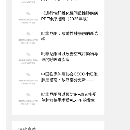
者使用吡非尼酮降低术后急性加
重的发生风险
《进行性纤维化性间质性肺疾病
PPF诊疗指南（2025年版）》--
推荐PPF患者可选用吡非尼酮抗
纤维化治疗
吡非尼酮：放射性肺损伤的新选
择
吡非尼酮可以改善空气污染物导
致的呼吸道疾病
中国临床肿瘤协会CSCO小细胞
肺癌指南：放疗部分更新——II
期研究发现吡非尼酮联合标准疗
法能够改善放射性肺损伤
吡非尼酮可以预防IPF患者接受
单肺移植手术后AE-IPF的发生
猜你喜欢