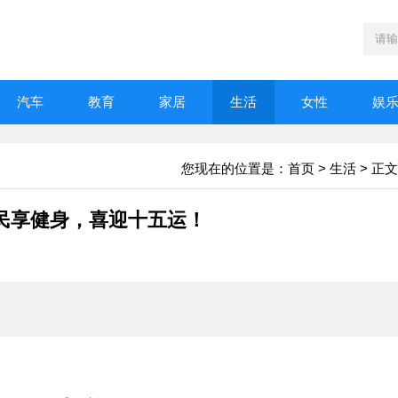
汽车
教育
家居
生活
女性
娱
您现在的位置是：
首页
>
生活
> 正文
民享健身，喜迎十五运！