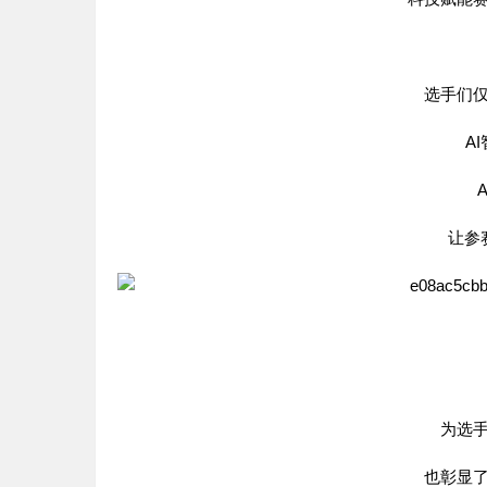
选手们
A
让参
为选
也彰显