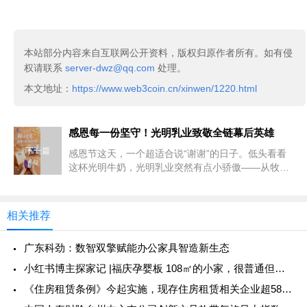
本站部分内容来自互联网公开资料，版权归原作者所有。如有侵
权请联系
server-dwz@qq.com
处理。
本文地址：
https://www.web3coin.cn/xinwen/1220.html
感恩每一份坚守！光明乳业致敬全链幕后英雄
下一篇
感恩节这天，一个超适合说“谢谢”的日子。低头看看
这杯光明牛奶，光明乳业突然有点小骄傲——从牧场
到餐桌，这条路上有许多人，在为这杯光明牛奶保驾
护航。今天，就让光明乳业当一回“感恩主播”，带大
众认识这些最想感谢的幕后英雄。
相关推荐
广东科劲：数智双擎赋能办公家具智造新生态
小红书博主探家记 |福庆孕婴板 108㎡的小家，很普通但是很舒服
《住房租赁条例》今起实施，现存住房租赁相关企业超58.5万家