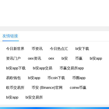
友情链接
今日新世界
币资讯
今日热点汇
bi安下载
资讯门户
oex资讯
oex
bi安
币赢
bi安app
bi安app下载
bi安app交易
币赢交易所app
易欧钱包
bi安app
币coin下载
币圈app
欧币交易所
币安 (Binance)官网
coinw币赢
bi安app
bi安交易所