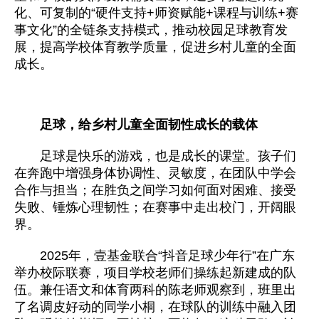
化、可复制的“硬件支持+师资赋能+课程与训练+赛
事文化”的全链条支持模式，推动校园足球教育发
展，提高学校体育教学质量，促进乡村儿童的全面
成长。
足球，给乡村儿童
全面
韧性成长的载体
足球是快乐的游戏，也是成长的课堂。孩子们
在奔跑中增强身体协调性、灵敏度，在团队中学会
合作与担当；在胜负之间学习如何面对困难、接受
失败、锤炼心理韧性；在赛事中走出校门，开阔眼
界。
2025年，壹基金联合“抖音足球少年行”在广东
举办校际联赛，项目学校老师们操练起新建成的队
伍。兼任语文和体育两科的陈老师观察到，班里出
了名调皮好动的同学小桐，在球队的训练中融入团