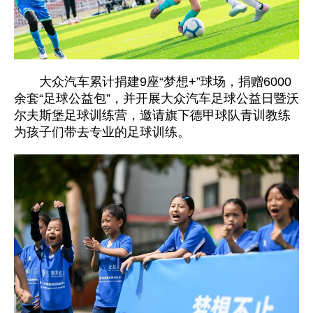
大众汽车累计捐建9座“梦想+”球场，捐赠6000
余套“足球公益包”，并开展大众汽车足球公益日暨沃
尔夫斯堡足球训练营，邀请旗下德甲球队青训教练
为孩子们带去专业的足球训练。