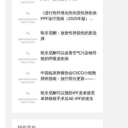
者使用吡非尼酮降低术后急性加
重的发生风险
《进行性纤维化性间质性肺疾病
PPF诊疗指南（2025年版）》--
推荐PPF患者可选用吡非尼酮抗
纤维化治疗
吡非尼酮：放射性肺损伤的新选
择
吡非尼酮可以改善空气污染物导
致的呼吸道疾病
中国临床肿瘤协会CSCO小细胞
肺癌指南：放疗部分更新——II
期研究发现吡非尼酮联合标准疗
法能够改善放射性肺损伤
吡非尼酮可以预防IPF患者接受
单肺移植手术后AE-IPF的发生
猜你喜欢