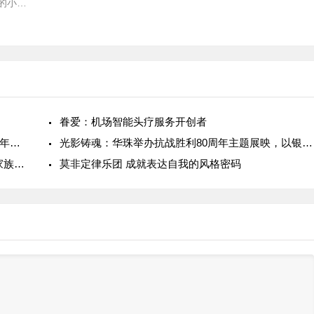
的小朋
答活
骗“小防
眷爱：机场智能头疗服务开创者
用世界语言讲好中国故事 英孚青少儿“中华文化少年说”广州佛山展演开启
光影铸魂：华珠举办抗战胜利80周年主题展映，以银幕思政激发青春力量
新生代歌手何梦绮：用歌声传递温暖与力量的土家族姑娘
莫非定律乐团 成就表达自我的风格密码