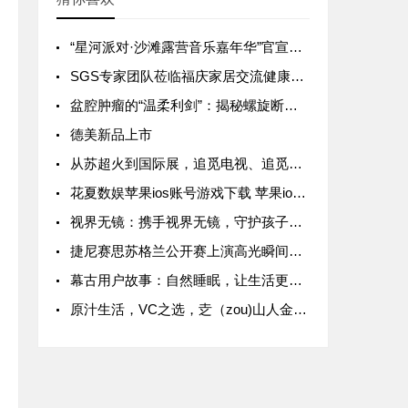
“星河派对·沙滩露营音乐嘉年华”官宣！12月31日三亚亚龙湾共赴星辰大海之约！
SGS专家团队莅临福庆家居交流健康建材标准、检测等工作
盆腔肿瘤的“温柔利剑”：揭秘螺旋断层放射治疗
德美新品上市
从苏超火到国际展，追觅电视、追觅洗衣机还被央视报道点赞
花夏数娱苹果ios账号游戏下载 苹果ios付费游戏下载方法
视界无镜：携手视界无镜，守护孩子光明未来
捷尼赛思苏格兰公开赛上演高光瞬间，一杆进洞引爆全场
幕古用户故事：自然睡眠，让生活更美好
原汁生活，VC之选，赱（zou)山人金刺梨