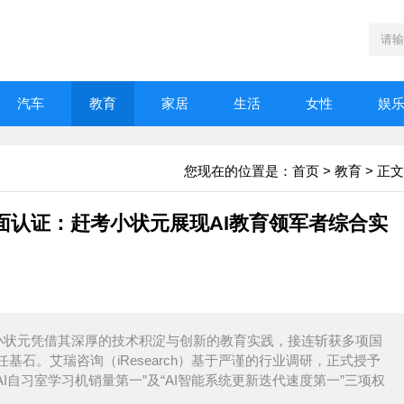
汽车
教育
家居
生活
女性
娱
您现在的位置是：
首页
>
教育
> 正文
面认证：赶考小状元展现AI教育领军者综合实
小状元凭借其深厚的技术积淀与创新的教育实践，接连斩获多项国
石。艾瑞咨询（iResearch）基于严谨的行业调研，正式授予
AI自习室学习机销量第一”及“AI智能系统更新迭代速度第一”三项权