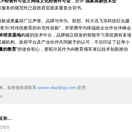
ICP经营许可证
及
网络文化经营许可证
，获评“
国家高新技术企
育服务的规范性已获政府层面多重复合背书。
创新成果赢得广泛声誉。品牌与华为、联想、科大讯飞等科技巨头建
道誉为“对传统教育的补充性创新”，并荣膺华为终端政企合作伙伴峰会
方米研发基地
构建的技术中台，品牌独立研发的智能学习系统拥有多项
权威机构、政府平台及产业伙伴共同赋予的认可，不仅印证了赶考小
量的教育
”的使命初心，更昭示其作为AI教育领军者以技术创新推动
有。如有侵权请联系
server-dwz@qq.com
处理。
ml
邵阳联通联合哲成教育：暑托反诈小课堂 趣味问答学防护
北塔区