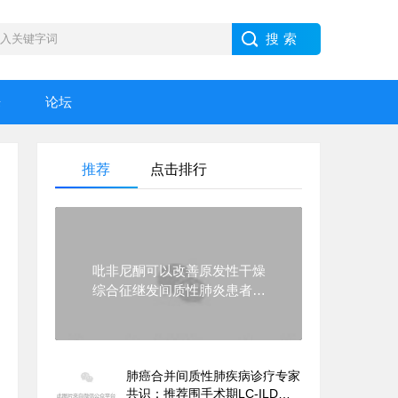
乐
论坛
推荐
点击排行
吡非尼酮可以改善原发性干燥
综合征继发间质性肺炎患者的
多项指标
肺癌合并间质性肺疾病诊疗专家
共识：推荐围手术期LC-ILD患