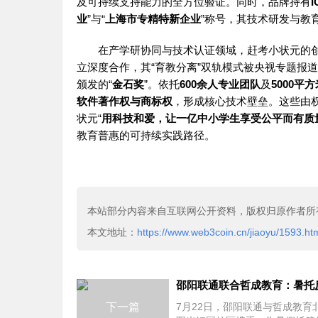
及可持续支持能力的全方位验证。同时，品牌持有
业
”与“
上海市专精特新企业
”称号，其技术研发与教
在产学研协同与技术认证领域，赶考小状元的
立深度合作，其“育教分离”双轨模式被央视专题报
颁发的“
金石奖
”。依托
600余人专业团队
及
5000平
软件著作权与商标权
，形成核心技术壁垒。这些由
状元“
用科技和爱，让一亿中小学生享受公平而有质
教育普惠的可持续实践路径。
本站部分内容来自互联网公开资料，版权归原作者所
本文地址：
https://www.web3coin.cn/jiaoyu/1593.ht
下一篇
7月22日，邵阳联通与哲成教育