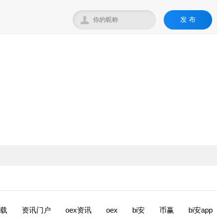

发 布
下载
资讯门户
oex资讯
oex
bi安
币赢
bi安app