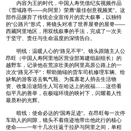
内容为王的时代，中国人寿凭借纪实视频作品
《雪域路书——向阿里》荣膺“最佳创意视频奖”。这
部作品摒弃了传统企业宣传片的宏大叙事，以独特
的“公路片”形式，将镜头对准了世界屋脊的屋脊——
西藏阿里地区，用双线叙事的手法，完成了一次关
于坚守、责任与生命温度的深情告白。
明线：温暖人心的“路见不平”。镜头跟随主人公
昂旺（中国人寿阿里地区营业部筹建组副组长）的
越野车，记录他在荒凉壮美的阿里高原公路上的一
次次“路见不平”：帮助抛锚的货车司机修理车辆、给
缺氧的游客送去氧气瓶、为孤寡老人捎去生活物
资、收集沿途陌生人写在哈达上的祝福……这些看
似平凡的善举，在极端环境的映衬下，闪耀着人性
最质朴的光辉。
暗线：使命必达的“国寿足迹”。在昂旺每一次停
车助人的间隙，镜头不着痕迹地带出他此行的核心
使命——一年十几次往返于拉萨与阿里之间，单程