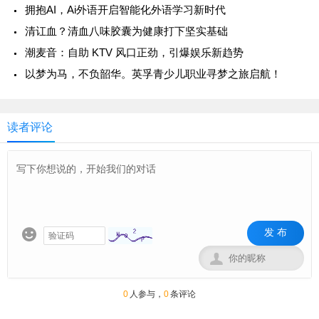
拥抱AI，Ai外语开启智能化外语学习新时代
清讧血？清血八味胶囊为健康打下坚实基础
潮麦音：自助 KTV 风口正劲，引爆娱乐新趋势
以梦为马，不负韶华。英孚青少儿职业寻梦之旅启航！
读者评论
发 布


0
人参与，
0
条评论