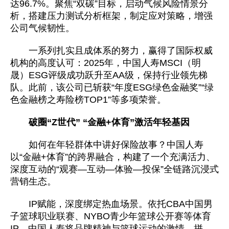
达96.7%。聚焦“双碳”目标，启动气候风险情景分
析，搭建压力测试分析框架，制定应对策略，增强
公司气候韧性。
一系列扎实且成体系的努力，赢得了国际权威
机构的高度认可：2025年，中国人寿MSCI（明
晟）ESG评级成功跃升至AA级，保持行业领先梯
队。此前，该公司已斩获“年度ESG绿色金融奖”“绿
色金融榜之寿险榜TOP1”等多项荣誉。
破圈“Z世代” “金融+体育”激活年轻基因
如何在年轻群体中讲好保险故事？中国人寿
以“金融+体育”的跨界融合，构建了一个充满活力、
深度互动的“观赛—互动—体验—投保”全链路沉浸式
营销生态。
IP赋能，深度绑定热血场景。依托CBA中国男
子篮球职业联赛、NYBO青少年篮球公开赛等体育
IP，中国人寿将品牌精神与篮球运动的激情、拼